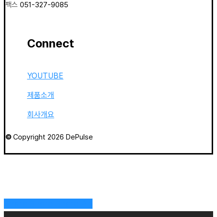
팩스
051-327-9085
Connect
YOUTUBE
제품소개
회사개요
©
Copyright
2026
DePulse
Share
Share
Share
Pin