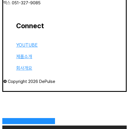
팩스
051-327-9085
Connect
YOUTUBE
제품소개
회사개요
©
Copyright
2026
DePulse
Share
Share
Share
Pin