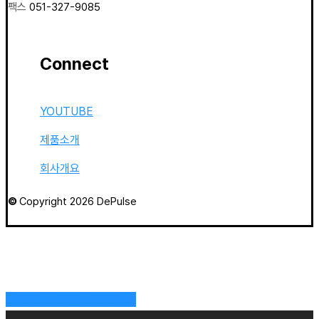
팩스
051-327-9085
Connect
YOUTUBE
제품소개
회사개요
©
Copyright
2026
DePulse
Share
Share
Share
Pin